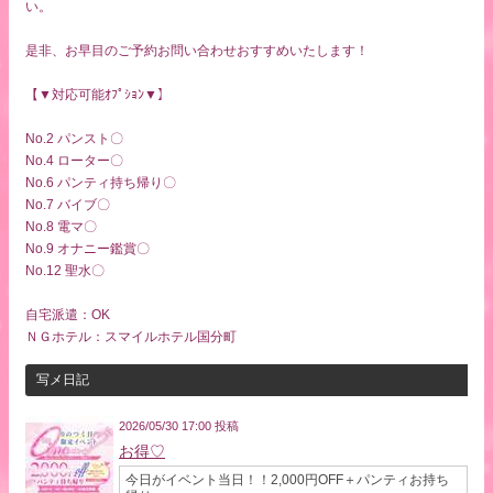
い。
是非、お早目のご予約お問い合わせおすすめいたします！
【▼対応可能ｵﾌﾟｼｮﾝ▼】
No.2 パンスト〇
No.4 ローター〇
No.6 パンティ持ち帰り〇
No.7 バイブ〇
No.8 電マ〇
No.9 オナニー鑑賞〇
No.12 聖水〇
自宅派遣：OK
ＮＧホテル：スマイルホテル国分町
写メ日記
2026/05/30 17:00 投稿
お得♡
今日がイベント当日！！2,000円OFF＋パンティお持ち