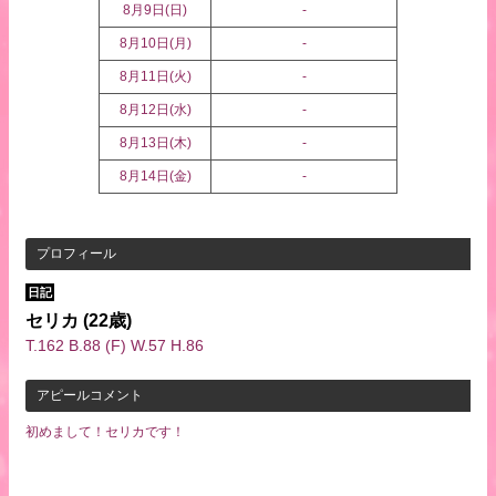
8月9日(
日
)
-
8月10日(
月
)
-
8月11日(
火
)
-
8月12日(
水
)
-
8月13日(
木
)
-
8月14日(
金
)
-
プロフィール
日記
セリカ
(22歳)
T.162 B.88 (F) W.57 H.86
アピールコメント
初めまして！セリカです！