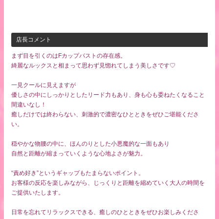
店長コメント
まず目を引くのはFカップバストの存在感。
綺麗なルックスと相まって思わず見惚れてしまう美しさです♡
一見クールに見えますが
優しさの中にしっかりとしたリード力もあり、身も心も委ねたくなること
間違いなし！
癒しだけでは終わらない、刺激的で濃密なひとときをぜひご堪能くださ
い。
穏やかな物腰の中に、ほんのりとした小悪魔的な一面もあり
自然と距離が縮まっていくような心地よさが魅力。
“責め好き”というギャップもたまらないポイント。
お客様の反応を楽しみながら、じっくりと距離を縮めていく大人の時間を
ご提供いたします。
日常を忘れてリラックスできる、癒しのひとときをぜひお楽しみくださ