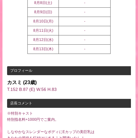
8月8日(
土
)
-
8月9日(
日
)
-
8月10日(
月
)
-
8月11日(
火
)
-
8月12日(
水
)
-
8月13日(
木
)
-
プロフィール
カスミ
(23歳)
T.152 B.87 (E) W.56 H.83
店長コメント
※特別キャスト
特別指名料+1000円でご案内。
しなやかなスレンダーなボディにEカップの美巨乳は
あなたの視線を釘付けにすること間違いなし！