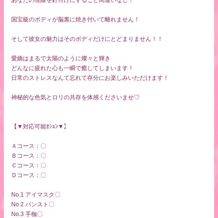
国宝級のボディが脳裏に焼き付いて離れません！
そして彼女の魅力はそのボディだけにとどまりません！！
愛嬌はまるで太陽のように燦々と輝き
どんなに疲れた心も一瞬で癒してしまいます！
日常のストレスなんて忘れて存分にお楽しみいただけます！
神秘的な色気とロリの共存を体感くださいませ♡
【▼対応可能ｵｼｮﾝ▼】
Ａコース：〇
Ｂコース：〇
Ｃコース：〇
Ｄコース：〇
No.1 アイマスク〇
No.2 パンスト〇
No.3 手枷〇