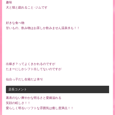
趣味
犬と猫と戯れること･ジムです
好きな食べ物
甘いもの、飲み物はお茶しか飲みません温泉水も！！
出稼ぎ？ってよくきかれるのですが
たまーにしかシフト出してないのですが
仙台っ子だし在籍だよ🦋‪🫧
店長コメント
裏表のない爽やかな明るさと愛嬌溢れる
笑顔の眩しさ！！
愛らしく明るいソフトな雰囲気は癒し度満点！！