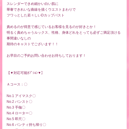
スレンダーできめ細かい白い肌に
華奢できれいな曲線を描くウエストまわりで
フワっとした若々しいDカップバスト
責めるのが得意で感じているお客様を見るのが好きとか！
明るく責めちゃうルックス、性格、身体どれをとっても必ずご満足頂ける
事間違いなしの
期待のキャストでございます！！
お早目のご予約お問い合わせお待ちしております！
【▼対応可能ｵﾌﾟｼｮﾝ▼】
Ａコース：〇
No.1 アイマスク〇
No.2 パンスト〇
No.3 手枷〇
No.4 ローター〇
No.5 即尺〇
No.6 パンティ持ち帰り〇