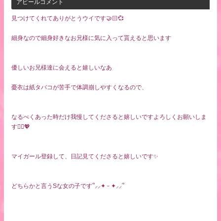
アピールコメント
見つけてくれてありがとうウイです🤝🏻💞
細身なので細身好きなお兄様に気に入って貰えると思います
優しいお兄様達に会えると嬉しいなあ
憂衣は紙タバコが苦手で体調崩しやすくなるので、
なるべくあった時だけ我慢してくださると嬉しいですよろしくお願いしま
す🙇‍♀️💖
マイガール登録して、日記見てくださると嬉しいです✨
どちらかと言うSな女の子です՞⸝⸝✦ ᵕ ✦⸝⸝՞