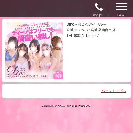
電話する
メニュー
Dino～会えるアイドル～
宮城デリヘル / 宮城県仙台市発
TEL:080-4511-9447
ページトップへ
Copyright © XXXX All Rights Reserved.