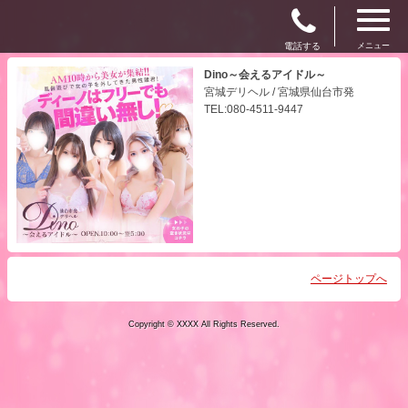
電話する
メニュー
Dino～会えるアイドル～
宮城デリヘル / 宮城県仙台市発
TEL:080-4511-9447
ページトップへ
Copyright © XXXX All Rights Reserved.