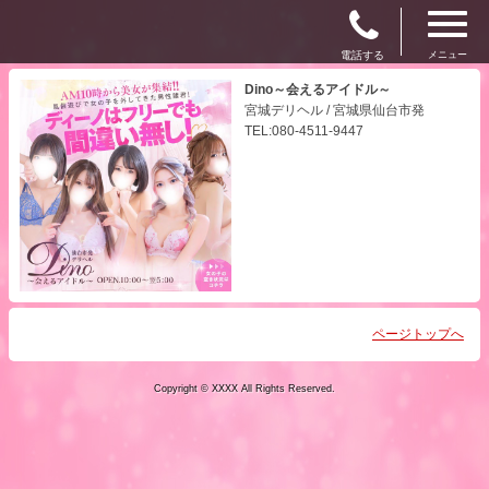
電話する
メニュー
Dino～会えるアイドル～
宮城デリヘル / 宮城県仙台市発
TEL:080-4511-9447
ページトップへ
Copyright © XXXX All Rights Reserved.