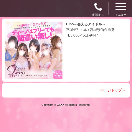
電話する
メニュー
Dino～会えるアイドル～
宮城デリヘル / 宮城県仙台市発
TEL:080-4511-9447
ページトップへ
Copyright © XXXX All Rights Reserved.